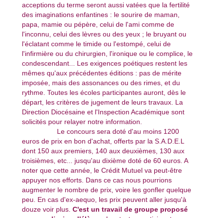
acceptions du terme seront aussi vatées que la fertilité
des imaginations enfantines : le sourire de maman,
papa, mamie ou pépère, celui de l'ami comme de
l'inconnu, celui des lèvres ou des yeux ; le bruyant ou
l'éclatant comme le timide ou l'estompé, celui de
l'infirmière ou du chirurgien, l'ironique ou le complice, le
condescendant... Les exigences poétiques restent les
mêmes qu'aux précédentes éditions : pas de mérite
imposée, mais des assonances ou des rimes, et du
rythme. Toutes les écoles participantes auront, dès le
départ, les critères de jugement de leurs travaux. La
Direction Diocésaine et l'Inspection Académique sont
solicités pour relayer notre information.
Le concours sera doté d'au moins 1200
euros de prix en bon d'achat, offerts par la S.A.D.E.L
dont 150 aux premiers, 140 aux deuxièmes, 130 aux
troisièmes, etc... jusqu'au dixième doté de 60 euros. A
noter que cette année, le Crédit Mutuel va peut-être
appuyer nos efforts. Dans ce cas nous pourrions
augmenter le nombre de prix, voire les gonfler quelque
peu. En cas d'ex-aequo, les prix peuvent aller jusqu'à
douze voir plus.
C'est un travail de groupe proposé